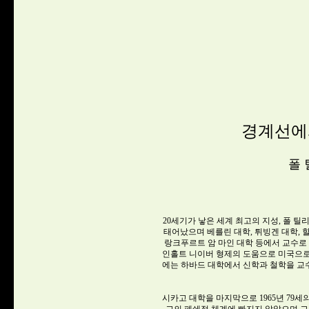
경계선에서(O
폴 틸리히(Paul
20세기가 낳은 세계 최고의 지성, 폴 틸리히
태어났으며 베를린 대학, 튀빙겐 대학, 할
랑크푸르트 암 마인 대학 등에서 교수로 
인홀트 니이버 형제의 도움으로 미국으로 
에는 하바드 대학에서 신학과 철학을 교
시카고 대학을 마지막으로 1965년 79