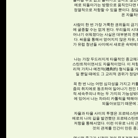
돌아갈 수도 없고 돌아가고 싶지도 않았다
에로 되돌아가는 방향으로 움직인다면 
정열적으로 저항할 수 있을 뿐이다. 참
온 자율처
사람이 한 번 가장 거룩한 권위들의 금
에 굴종할 수는 없게 된다. 우리들의 시
어나기 쉬워졌다는 사실은 대부분의 전
다. 싸움을 통해서 얻어지지 않은 자유,
가 유럽 청년들 사이에서 새로운 속박에의
나는 가장 두드러지게 타율적인 종교체계
스탄트적이면서도 자율적이었다. 이 저항
리적 가치나 예전적(禮典的) 형식들을 
일 뿐일 때에도 그 교리적 권위가 정
꼭 한 번 나는 어떤 심각성을 가지고 
즘의 취지에로 동조하여 일어나기 전인 
적 세속주의냐 하는 두 가지의 가능성밖에
에 있어서 나는 차라리 카톨릭을 택해야
되돌아보았기 때문에 
자율과 타율 사이의 투쟁은 프로테스탄티
에로의 나의 길을 발견했던 프로테스탄트 
저항을 통해서였다. 이런 이유로 나의 
것의 관계를 인간이 만든 