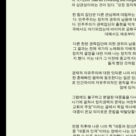
의 국가(Der Staat als Erwartung
의 상관성이라는 것이 있다. "모든 정치
한 힘의 집단은 다른 관심체에 대립하는
다. 민주주의는 정치적 권위의 남용에 
다. 민주주의가 권력집단의 출현을 막게 
국에서도 야기되었는데 바이마르 공화국
대해서도 애초부터 
다른 한편 권력집단에 의한 권위의 남용
그 결과는 전체 국가의 노예화와 지배계
정치적 결정을 내린 이래 나는 정치적 
지 했다. 이는 내가 그 이전에 종교적 
들게 했던 것처럼
경제적 자유주의에 대한 잇따른 나의 
한 흔해빠진 폄하에 동조한다는 일은 있
로 인간적이며 자유주의적인 원칙을 무시한 점
점에 있어
그럼에도 불구하고 분열된 대중들을 다
시기에 걸쳐서 정치권력의 문제는 여전히 
교회의 주장"이라는 글에서 독일 역사에
대중이 온갖 의미로운 존립을 박탈당할 
전쟁 직후에 나온 나의 책 "대중과 정신(Mas
중 "대중과 인격"이라는 장에서 나는 오