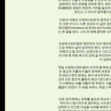
계 속에서 어떻게 구체화될 수 있느냐 하
실체적인 것의 표명을 전제로 한다. 제
육(成肉)된 생명인 예전적 기반을 필요로
반드시 그 자신의 광막함으
비판과 저항의 프로테스탄트적 원칙은 어
인 것은 아니다. 다른 것과의 이 같은 
탄티즘(Protestantism als Kritik 
는 한 글을 썼다. 나의 첫 번째 큼직한 
프로테스탄티즘은 예전적인 것과 예언자
긴장 속에서 살아 있어야만 한다. 만약 
허해지고 말 것이다. 상징으로서 그리고
자가에 못 박힌 예수의 상에 잘 부각되어
이 성취
독일 프로테스탄티즘의 마지막 몇 해에 
은 종교적 자율과 타율의 문제에 새로운
적 판단기준의 문제는 로마 세속주의와 초
간의 모든 창조적 활동의 판단기준으로서
가 이해하는 바를 새롭게 해 주었다. 
물음이 되었다. 이 싸움 속에서, 독일 
모든 정치체제는 권위를 필요로 하는데
적이거나 명시적으로 동의하는 식으로도
강력하고 요긴한 이념을 내세울 때에만 