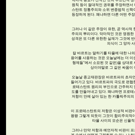
역사적 종교가 신적인 것의 무조건적 정당
원칙 등이 절대적인 권위를 주장하면서 
스탄트 정통주의와 소위 변증법적 신학
등장하게 된다. 왜냐하면 다른 어떤 주
그러나 이 같은 주장이 유한, 곧 역사적
주의의 뿌리이다. 악마적인 것은 영원한 
성격은 또 다른 유한한 실재가 그것에
의식이 그 양자 
칼 바르트는 말하기를 타율에 대한 나
용어를 사용하는 것은 오늘날에는 더 
형제들"에서 소묘된 것 같은)을 상대로 
상이야말로 그 같은 싸움이
오늘날 종교재판장은 바르트파의 초자연
들어가고 있다. 바르트파의 극도로 편협
로테스탄트 원리의 부인으로 간주하지 않
도를 만들어내고 있다. 왜냐하면 프로
저항이 안에 살아 있는 한 카톨릭주의의
이 프로테스탄트의 저항은 이성적 비판이
왕왕 그렇게 되듯이 그것이 합리주의적이
타율 사이의 모순은 신율적
그러나 만약 저항과 예언자적 비판이 