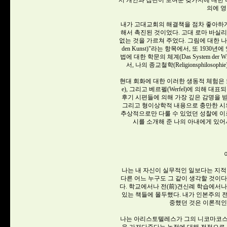
서 개인과 집단이 보여준 갖가지에 대한 나의 감명
의에 영
내가 고대교회의 해결책을 점차 좋아하게
해서 촉진된 것이었다. 고대 로마 바실
없는 것을 가르쳐 주었다. 그림에 대한 나의 관심은
den Kunst)"라는 항목에서, 또 19
법에 대한 학문의 체계(Das System der Wiss
서, 나의 종교철학(Religionsphilo
현대 회화에 대한 이러한 생동적 체험은 또한 호프
e), 그리고 베르펠(Werfel)에 의해
후기 시편들에 의해 가장 깊은 감명을 
그리고 형이상학적 내용으로 충만한 시
추상적으로만 다룰 수 있었던 성찰에 이
시를 소개해 준 나의 아내에게 있어
나는 내 자신이 실무적인 일보다는 지적
다른 어느 누구도 그 같이 생각할 것이다
다. 학교에서나 전(前)견신례 학습에서나
있는 책들에 몰두했다. 내가 인본주의 
중했던 것은 이론적인 
나는 아리스토텔레스가 그의 니코마코스