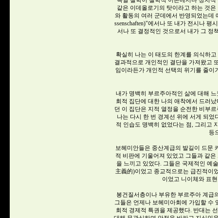
독일 철학이 철학적 이론에서나 정치적 
같은 이데올로기의 탓이라고 하는 것은 
와 활동의 여러 군데에서 반영되었는데 예를 들면 
ssenschaften)"에서나 또 내가 전
서나 또 결정적인 것으로서 내가 그 
확실히 나는 이 태도의 한계를 의식하고
결과적으로 개인적인 결단을 가져왔고 또
임이라든가 개인적 선택의 위기를 줄이기 위해
내가 명백히 부르주아적인 삶에 대해 느
회적 집단에 대한 나의 애착에서 드러났다
던 이 집단은 지적 열정을 순전한 비부
나는 다시 한 번 경계선 위에 서게 되었
적 인습도 명백히 없었다는 점, 그리고
등
보헤미안들은 중산계급의 발길이 드문 
적 비판에 기울어져 있었고 그들과 같
을 느끼고 있었다. 그들은 국제적인 예
主義的)이었고 종교적으로는 급진적이었
이었고 니이체와 표현
봉건질서층이나 부유한 부르주아 계급의
그들은 언제나 보헤미아회에 가입할 수 
회적 경제적 특권을 제공했다. 반대는 