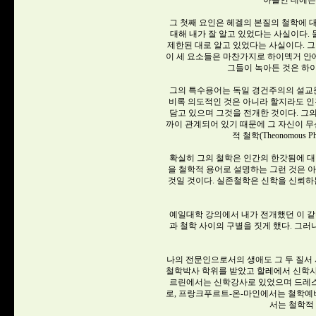
아들인 데에는
그 첫째 요인은 헤겔의 본질의 철학에 
대해 내가 잘 알고 있었다는 사실이다
제한된 대로 알고 있었다는 사실이다. 그
이 세 요소들은 마찬가지로 하이덱거 안
그들이 녹아든 것은 하이
그의 특수용어는 독일 경건주의의 설교문
비록 의도적인 것은 아니라 할지라도 인간의 
담고 있으며 그것을 전개한 것이다. 그
까이 관계되어 있기 때문에 그 자신이 
적 철학(Theonomous 
확실히 그의 철학은 인간의 한갓됨에 대
을 철학적 용어로 설명하는 그런 것은 
것일 것이다. 실존철학은 신학을 신뢰하
예일대학 강의에서 내가 전개했던 이 같
과 철학 사이의 구별을 짓게 했다. 그러
나의 전문인으로서의 생애도 그 두 질서 사
철학박사 학위를 받았고 할레에서 신학사 및 
르린에서는 신학강사로 있었으며 드레스
로, 프랑크푸르트-온-마인에서는 철학예비교수(?
서는 철학적