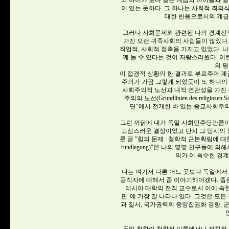
의 아이가 보다 낮은 계급의 아이들과 일
이 있는 듯하다. 그 하나는 사회적 죄의
대한 반응으로서의 계급증
그러나 사회문제와 관련된 나의 경계선적
가진 오랜 귀족사회의 사람들이 많았다
직업적, 사회적 접촉을 가지고 있었다. 
께 놀 수 있다는 것이 자랑스러웠다. 이
의 
이 접경적 상황의 한 결과로 부르주아 계
주의가 가끔 그렇게 되었듯이 또 하나의
사회주의적 노선과 내적 연관성을 가진 
주의의 노선(Grundlinien des religi
단"에서 전개한 바 있는 종교사회주의
그런 까닭에 내가 독일 사회민주당만큼이
고심스러운 결정이었고 단지 그 당시의 정
룬 글 "힘의 문제 : 철학적 근본확립에 대한 고찰(Das 
rundlegung)"은 나의 몇몇 친구들
의가 이 특수한 경
나는 여기서 다른 어느 곳보다 독일에서
공직자에 대해서 좀 이야기해야겠다. 좁은
러시아 대학의 전직 교수로서 이에 속
판"에 가장 잘 나타나 있다. 그것은 모
과 질서, 국가권력의 중앙집권화 경향, 