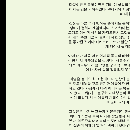
다행이었든 불행이었든 간에 이 상상적 
어지는 것을 막아주었다. 20세기의 지
에 대
상상은 다른 여러 방식들 중에서도 놀이
생애에 걸쳐서 게임에서나 스포츠(나는
그리고 생산적 시간을 가져오면서 그것들
서 내게 수반되었다. 놀이에 대한 낭만적
를 좋아한 것이나 키에르케고르가 말한 
게 있어서 늘 
아마 내가 더욱 더 예언자적 종교의 타협
각한 데서 비롯되었을 것이다. "사회주의
의적 이교주의가 심각성을 궁극적으로 
에 내 자신 속의 정복되지 못
예술은 놀이의 최고 형태이자 상상의 순
무 것도 내놓을 것도 없지만 예술에 대한
지고 있다. 가정에서 나의 아버지는 복음
도 했다. 그럼에도 불구하고 대부분의 
심이 없었다. 나는 예술적 체질이 아
때문에 나의 예
그것은 김나지움 교육의 인본주의적 전
피어의 작품은 특히 내게는 중요했다. 
했다. 실존주의라고 불리는 것에 대해 오
한 실존적 이해에 얼마간 맥락이 닿아 