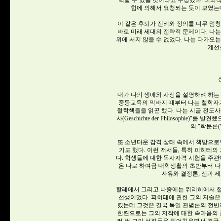
력할 수 있을 것이라고 주장했다. 비의
힘에 의해서 요청되는 듯이 보였는
이 같은 후퇴가 진리와 정의를 너무 엄
바로 미래 세대의 전략적 문제이다. 나
위에 서지 않을 수 없었다. 나는 다가오
계선
내가 나의 생애와 사상을 설명하려 하는
중등교육의 막바지 때부터 나는 철학자가
철학책들을 읽곤 했다. 나는 시골 전도사의 
사(Geschichte der Philosoph
의 "학문론(Wi
또 소년다운 감격 상태 속에서 책방으로
기도 했다. 이런 저서들, 특히 피히테의
다. 학생들에 대한 목사자격 시험을 주
은 나로 하여금 대학생활의 초반부터 나
자유와 결정론, 신과 
할레에서 그리고 나중에는 쮜리히에서 철학교
선생이었다. 피히테에 관한 그의 저술은
켰는데 그것은 결국 독일 관념론의 전반
한켠으로는 그의 저작에 대한 속마음의 