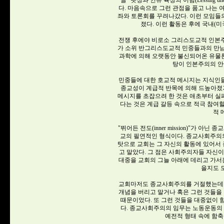
글 "렛싱과 인류 육성의 이념(Lessing und die 
다. 마음속으로 그런 관점을 품고 나는 
좌와 토론회를 꾸려나갔다. 이런 모임들
졌다. 이런 활동은 후에 국내(
전쟁 후에야 비로소 그리스도교적 인본
가 소위 반그리스도교적 민중들과의 만남
과학에 의해 오랫동안 불신되어온 유물
탕이 인본주의의 안
민중들에 대한 호교적 메시지는 지식인
종교성이 계급적 반목에 의해 드높아졌
메시지를 초잡으려 한 것은 애초부터 실
다는 것은 계급 갈등 속으로 적극 참여
적 
"뛰어든 전도(inner mission)"가
교의 필연적인 형식이다. 종교사회주의의
탓으로 교회는 그 자신의 활동에 있어서
고 말았다. 그 점은 사회주의자들 자신
대중을 교회의 그늘 아래에 데리고 가
을지도 
교회마저도 종교사회주의를 거절했는데 
개념을 버리고 말거나 혹은 그런 것들을 
때문이었다. 또 그런 것들을 대중없이
다. 종교사회주의의 임무는 노동운동의
예전적 형태 속에 함축