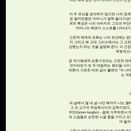
다는 데에 있는 것이 아니라 그것이 전망
이 두 유산을 생각하지 않으면 나의 경계
은 얼마만큼은 어머니가 일찍 돌아가셨다
계의 특성은 나의 아버지의 그것과 부단하
어머니의 측면이 스스로를 나타내기 
고전적 체계와 조화는 나의 유산에는 없었
지 그리고 왜 고대 그리스에서는 그 고
강했는지 하는 것을 설명해 준다. 이 긴
부분적으로
곧 자기폐쇄적 순환구조라는 고전적 전제
것이라든가 또 두 대립하는 원리들 사이
라톤이 가르친 바와 같이 불변의 "저 너
는 역
네 살에서 열 네 살 나던 해까지 나는 
그 곳 교구의 주임목사이자 감독이었다.
주민(farmer-burgher) - 읍에 거주
의 소읍들은 순전한 시골 풍을 가지고 있
며 들까