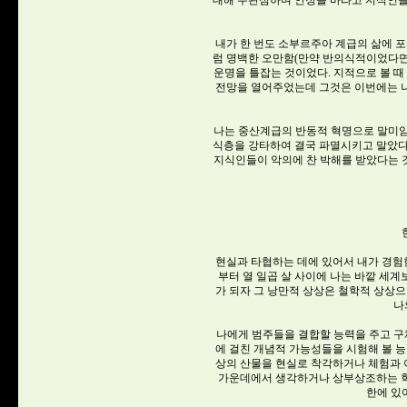
대해 무관심하며 안정을 바라고 지식인을 불신
내가 한 번도 소부르주아 계급의 삶에 포
럼 명백한 오만함(만약 반의식적이었다면
운명을 틀잡는 것이었다. 지적으로 볼 
전망을 열어주었는데 그것은 이번에는 
나는 중산계급의 반동적 혁명으로 말미암
식층을 강타하여 결국 파멸시키고 말았다
지식인들이 악의에 찬 박해를 받았다는 
현실과 타협하는 데에 있어서 내가 경험한
부터 열 일곱 살 사이에 나는 바깥 세계
가 되자 그 낭만적 상상은 철학적 상상으
나
나에게 범주들을 결합할 능력을 주고 구
에 걸친 개념적 가능성들을 시험해 볼 능
상의 산물을 현실로 착각하거나 체험과
가운데에서 생각하거나 상부상조하는 학
한에 있