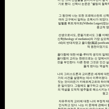
러 번 그의 선집들을 읽어치우면서 결국 
기로 했다. 신학사 논문은 "쉘링의 철학
그 동안에 나는 또한 프로테스탄트 신
여러 교구에서 일하는 조목사가 되었다. 가장
빌헬름 뤼트게어트(Wilhelm Lutgert
종교적 
선생으로서도, 문필가로서도 그를 이해한
신학(theology of mediation)의 가
chl)의 반대자였고 옳다함(義認:justif
적 원천이었기도
옳다함에 대한 바울-루터적 생각의 일체함
옳다함의 교리는 한편으로는 신 앞에서의
것을 부인한다. 다른 한편 그것은 인간 
옳게 된다는 역설적
나의 그리스도론과 교리론은 세계에 대한
가의 사건을 설명하는 데서 이루어졌다. 
짓는 것이라든가 키에르케고르와 하이덱
운 일이었다. 그럼에도 불구하고 십자
의 역설을 도덕적 범주들로 해소시키는
웠고
자유주의적 교리에 대한 나의 부정적 
인식하고 있다. 나는 이 문제에 관해서 