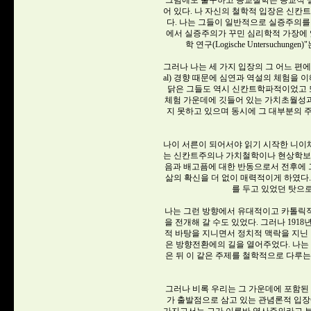
그럼에도 불구하고 종교철학은 종교적 
어 있다. 나 자신의 철학적 입장은 신칸
다. 나는 그들이 일반적으로 실증주의를
에서 실증주의가 꾸민 심리학적 가장에 
학 연구(Logische Untersuch
그러나 나는 세 가지 입장의 그 어느 편에도
al) 경향 때문에 심연과 역설의 체험을 
닭은 그들도 역시 신칸트학파적이었고 
체험 가운데에 깃들어 있는 가치초월성
지 못하고 있으며 동시에 그 대부분의 
나이 서른이 되어서야 읽기 시작한 니이
는 신칸트주의나 가치철학이나 현상학보다
음과 배고픔에 대한 반동으로서 전후에
삶의 확신을 더 없이 매력적이게 하였다
를 두고 있었던 탓으로
나는 그런 방향에서 유대적이고 카톨릭
을 전개해 갈 수도 있었다. 그러나 19
적 바탕을 지니면서 정치적 맥락을 지닌 
은 방향전환에의 길을 열어주었다. 나는
은 뒤 이 같은 주제를 철학적으로 다루
그러나 비록 우리는 그 가운데에 포함된
가 출발점으로 삼고 있는 관념론적 입장