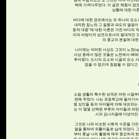
향에 부합되었고 또 그것은 나의 사고에는
력에 가져다주었다. 이 같은 체험이 없
상황에 대한 이론
바다에 대한 관조에서는 또 하나의 요소가
내믹한 침노와 그 질풍과 파도의 열광이 그것이
동적 대중"에 대한 이론은 거친 바다의 
리의 바탕이자 심연으로서의 절대적인 것
의 종교의 본질에 대한
니이체는 어떠한 사상도 그것이 노천(ope
사상 중에서 많은 것들은 노천에서 배태
루어졌다. 도시의 요소와 시골의 요소 
없을 수 없으며 침범될 수 없다고
소읍 생활의 특수한 성격은 어린 시절부
련해 주었다. 나는 초등학교에 들어가서 
몇 상인들 등의 아이들에 의해 대표되는 
는 이 몇몇 선택된 부류의 아이들과 라
시의 김나지움에 다녔지만
그것은 나와 비슷한 사회적 수준을 가진
절을 통하여 외톨이들로 남게 되었다. 
부터 훗날 나의 활동에 매우 중요하게 