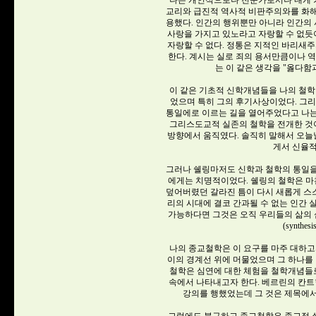
나는 개인적으로나 전문가로서나 내게 
교리와 급진적 역사적 비판주의와를 화해
용했다. 인간의 행위뿐만 아니라 인간의 
사랑을 가지고 있노라고 자랑할 수 없듯이
자랑할 수 없다. 정통은 지적인 바리새주
한다. 계시는 실로 죄의 용서만큼이나 역
는 이 같은 생각을 "옳다함
이 같은 기초적 신학개념들을 나의 철학
었으며 특히 그의 후기사상이었다. 그
통일에로 이르는 길을 열어주었다고 나는
그리스도교적 실존의 철학을 전개한 것
방향에서 움직였다. 솔직히 말해서 오
게서 신율적
그러나 쉘링마저도 신학과 철학의 통일을
에게는 치명적이었다. 쉘링의 철학은 마
덮어버렸던 갈라진 틈이 다시 새롭게 스스
리의 시대에 결코 간과될 수 없는 인간 
가능하다면 그것은 오직 우리들의 삶의 
(synth
나의 종교철학은 이 요구를 마주 대하고
이의 경계선 위에 머물었으며 그 하나를 
철학은 심연에 대한 체험을 철학개념들
속에서 나타내고자 한다. 베르린의 칸
강의를 행했었는데 그 것은 제목에서