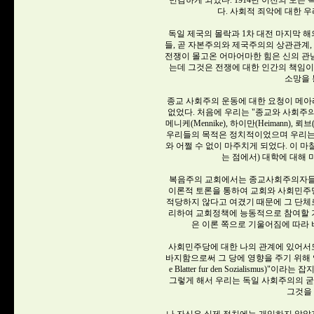
민감하게 되었다. 1914년 이전의 모
다. 사회적 죄악에 대한 
독일 제국의 몰락과 1차 대전 마지막 해
들, 곧 자본주의와 제국주의의 상관관계,
전쟁이 몰고온 어마어마한 힘은 신의 관
는데 그것은 전쟁에 대한 인간의 책임
소망을 
종교 사회주의 운동에 대한 요청이 메아
없었다. 처음에 우리는 "종교와 사회주의
메니케(Mennike), 하이만(Heimann)
우리들의 목적은 정치적이었으며 우리는
와 어쩔 수 없이 마주치게 되었다. 이 
는 점에서) 대학에 대해
복음주의 교회에서는 종교사회주의자들
이론적 토론을 통하여 교회와 사회민주당
적당하지 않다고 여겼기 때문에 그 단체
리하여 교회정책에 능동적으로 참여할 기
은 이론 쪽으로 기울어짐에 따라
사회민주당에 대한 나의 관계에 있어서도
바지함으로써 그 당에 영향을 주기 위해 
e Blatter fur den Sozialism
그렇게 해서 우리는 독일 사회주의의 
그것을