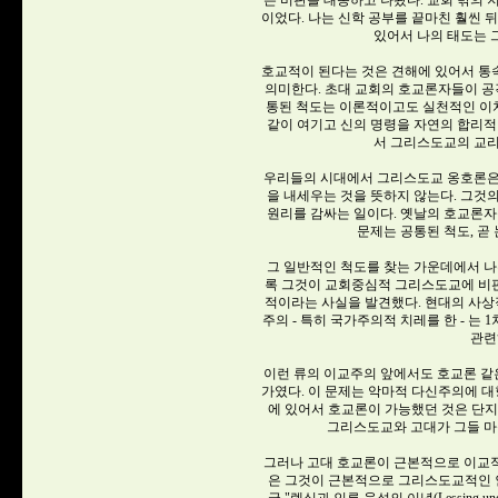
는 비판을 대동하고 나왔다. 교회 밖의 
이었다. 나는 신학 공부를 끝마친 훨씬 
있어서 나의 태도는 
호교적이 된다는 것은 견해에 있어서 통
의미한다. 초대 교회의 호교론자들이 공
통된 척도는 이론적이고도 실천적인 이치
같이 여기고 신의 명령을 자연의 합리적
서 그리스도교의 교리
우리들의 시대에서 그리스도교 옹호론은
을 내세우는 것을 뜻하지 않는다. 그것
원리를 감싸는 일이다. 옛날의 호교론
문제는 공통된 척도, 곧
그 일반적인 척도를 찾는 가운데에서 나
록 그것이 교회중심적 그리스도교에 비
적이라는 사실을 발견했다. 현대의 사상
주의 - 특히 국가주의적 치레를 한 - 
관련
이런 류의 이교주의 앞에서도 호교론 같은
가였다. 이 문제는 악마적 다신주의에 
에 있어서 호교론이 가능했던 것은 단
그리스도교와 고대가 그들 마
그러나 고대 호교론이 근본적으로 이교
은 그것이 근본적으로 그리스도교적인 