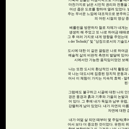
가축과 양들은 아침저녁으로 거리를 떼
마찬가지로 낡은 시민적 권리와 전통을 
어선 좁은 도로를 향하여 열려 있었다. 
주는 무서운 느낌에 대조적으로 분주하고
의 어린 시절의 영상 
베를린을 방문하자 철로 자체가 내게는
생생히 해 주었고 또 나로 하여금 때때로
그 후 여러 가지로 내게 영향을 주었는데 그 
s der Technik)" 및 "상징으로서의 기술도시(
도시에 대한 이 같은 끌림은 나로 하여금
예술적 삶의 비판적 측면의 발달에 있어서
시에서만 가능한 움직임이었던 보헤
나는 또한 도시의 환상적인 내적 활동성
국 나는 대도시에 집중된 정치적 운동과 
어서 이 체험이 가지는 지속적 효력 - 말
된
그럼에도 불구하고 시골에 대한 나의 인연
경은 풍경과 흙과 기후와 가을의 논밭과 
어 있다. 그 후에 내가 독일과 남부 유
강렬하게 남아 있었다. 내가 자연의 아
자연에 대한 
내가 여덟 살 되던 때부터 몇 주일씩(후
어서 보다 더 중요한 것이었다. 유한의 