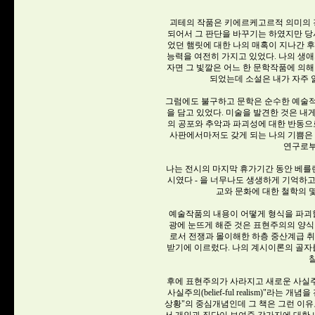
괴테의 작품은 키에르케고르적 의미의 
되어서 그 판단을 바꾸기는 하였지만 당
었던 햄릿에 대한 나의 매혹이 지나간 
능력을 여전히 가지고 있었다. 나의 생애
자면 그 빛깔은 어느 한 문학작품에 의해
되었는데 소설은 내가 자주 
그럼에도 불구하고 문학은 순수한 예술적
을 담고 있었다. 미술을 발견한 것은 내
의 공포와 추악과 파괴성에 대한 반동으
사판에서마저도 갖게 되는 나의 기쁨은
연구로부
나는 전시의 마지막 휴가기간 동안 베를린
시였다 - 을 너무나도 생생하게 기억하고
교와 문화에 대한 철학의 몇
예술작품의 내용이 어떻게 형식을 파괴할
광에 눈뜨게 해준 것은 표현주의의 양식
로서 전쟁과 몰이해한 하층 중산계급 
받기에 이르렀다. 나의 계시이론의 골자를 이
후에 표현주의가 사라지고 새로운 사실주
사실주의(belief-ful realism)"라
상황"의 중심개념인데 그 책은 그런 이유