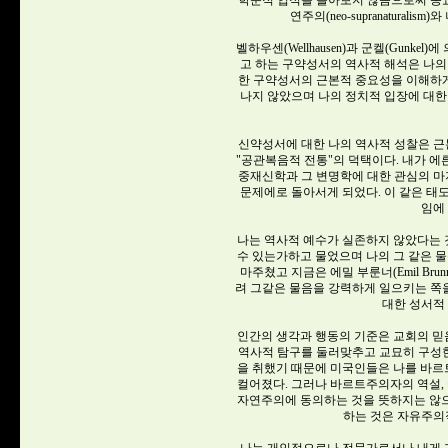
학문적 업적을 돌아보지 않음으로써 종
연주의(neo-supranatural
벨하우센(Wellhausen)과 군켈(Gunkel)에 
고 하는 구약성서의 역사적 해석은 나의
한 구약성서의 근본적 중요성을 이해하게
나지 않았으며 나의 정치적 입장에 대한
신약성서에 대한 나의 역사적 성찰은 근
"공관복음적 전통"의 덕택이다. 내가 에른스트
중재신학과 그 변명학에 대한 관심의 
문제에로 돌아서게 되었다. 이 같은 태도
임에
나는 역사적 예수가 실존하지 않았다는
수 있는가하고 물었으며 나의 그 같은 물
마주쳤고 지금은 에밀 부룬너(Emil Br
려 그같은 물음을 강력하게 일으키는 쪽
대한 성서적
인간의 생각과 행동의 기준은 교회의 
역사적 탐구를 둘러맞추고 교묘히 구성한
을 취했기 때문에 미국인들은 나를 바
컬어졌다. 그러나 바르트주의자의 역설,
자연주의에 동의하는 것을 뜻하지는 않
하는 것은 자유주의