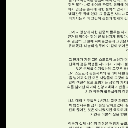
을 가져다준다는 논점에 대해 전적으로 
것은 또한 나로 하여금 관조적 영역에 
어서 명상은 존재에 대한 철학적 암시 이
백척간두 위에 있다. 그 물음은 사느냐 죽느냐(
거기서는 이미 그것이 실천과 별개의 것
그러나 명상에 대한 편중적 몰두는 내가
근거해 있다는 것이 곧 밝혀지게 되었다.
주 열심히 그 일에 뛰어들었는데 그것은
유해했다. 나날의 업무에 이 같이 뛰어든 
그 단체가 가진 그리스도교적 노선과 현
단체의 젊은 학생들 사이에서 기꺼이 
많은 문제를 야기했는데 그것은 특히
그리스도교적 공동사회의 원리에 대한 
을 벌이고 있던 모든 사람들이 그것에 의
같이 객관적으로 표방되는 성명의 가치를
의를 넘어선 의미의 신앙고백적 기반을 
의와 비판과 불확실에의 경향
나의 대학 친구들은 2년간의 교구 과정과
회 행정사무를 잠시 동안 맡아보았다. 실
전히 끊어진 것은 아니었지만 극도로 제
기간은 이론적 삶을 향한
이론과 실제 사이의 긴장은 혁명의 돌발