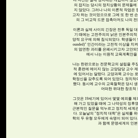
나 자신은 실제 정치에는 개입하지 않
의 잡지는 당시의 정치상황의 문제들에 
지 않았다. 그러나 나의 이론적 작업은
고자 하는 것이었으므로 그에 또 한 번 
의 그 비교적 드문 접촉마저도 나의 
이론과 실제 사이의 긴장은 전후 독일 대
기 때에는 고전주의의 낡은 인본주의적
양적 요구에 의해 침식되었다. 학생들이 엄
ounded)" 인간이라는 고전적 이상을 
의 엄연한 괴리를 은폐시키고자 고안되었다
에서 나는 이원적 교육계획안을
나는 한편으로는 전문학교의 설립을 주장
적 훈련에 메이지 않는 교양담당 교수 
에 있어서는 달랐다. 교양과목 교수는 로
학정신을 갖추도록 되어 있었다. 정치적
했다. 동시에 교수의 교육철학은 당시 생
어떠한 위대한 창조적 
그것은 19세기에 있어서 몇몇 예외를 제
해 가고 있었을 때에 그 나약성의 징후
근본적인 질문을 억누르고 정치적 세계관
다. 오늘날의 "정치적 대학"은 실제를 
학의 두 유형 모두에게 숙명이 되어 있다
과 함께 문명세계의 인본