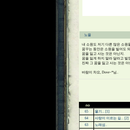
노을
내 소원도 저기 다른 많은 소원
꿈꾸는 동안은 소원을 빌어도 되
꿈을 잃고 사는 것은 아닌지.
꿈을 잃게 하지 말라 달라고 빌
진짜 그 꿈을 잃고 사는 것은 아
바람이 차요, Dove~*님..
65
물기...
[1]
64
사랑이 이르는 길...
[2]
63
노래섬..