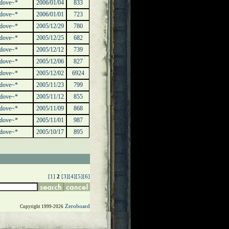
dove~*
2006/01/04
833
dove~*
2006/01/01
723
dove~*
2005/12/29
780
dove~*
2005/12/25
682
dove~*
2005/12/12
739
dove~*
2005/12/06
827
dove~*
2005/12/02
6924
dove~*
2005/11/23
799
dove~*
2005/11/12
855
dove~*
2005/11/09
868
dove~*
2005/11/01
987
dove~*
2005/10/17
895
[1]
2
[3]
[4]
[5]
[6]
Zeroboard
Copyright 1999-2026