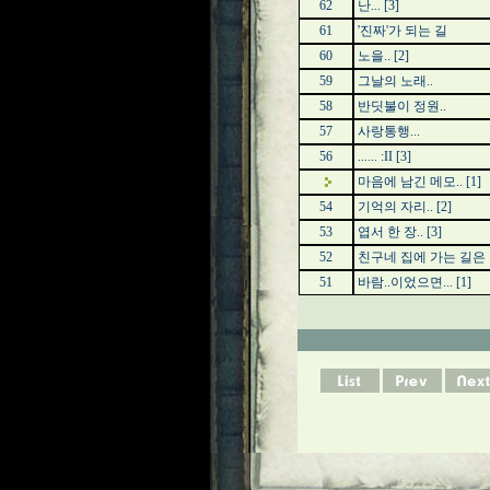
62
난...
[3]
61
'진짜'가 되는 길
60
노을..
[2]
59
그날의 노래..
58
반딧불이 정원..
57
사랑통행...
56
...... :II
[3]
마음에 남긴 메모..
[1]
54
기억의 자리..
[2]
53
엽서 한 장..
[3]
52
친구네 집에 가는 길은 
51
바람..이었으면...
[1]