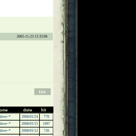
2005-11-23 13:33:06
dove~*
2006/01/24
770
dove~*
2006/01/15
1097
dove~*
2006/01/12
726