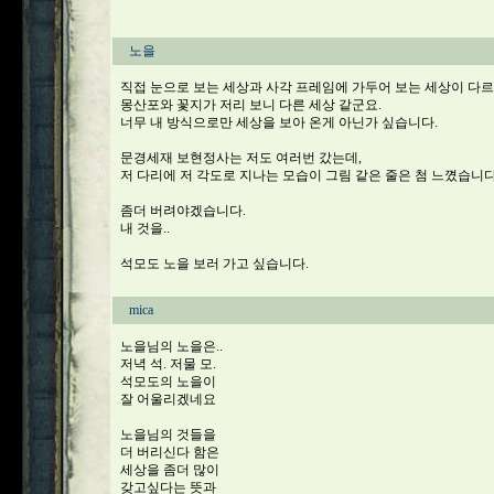
노을
직접 눈으로 보는 세상과 사각 프레임에 가두어 보는 세상이 다르
몽산포와 꽃지가 저리 보니 다른 세상 같군요.
너무 내 방식으로만 세상을 보아 온게 아닌가 싶습니다.
문경세재 보현정사는 저도 여러번 갔는데,
저 다리에 저 각도로 지나는 모습이 그림 같은 줄은 첨 느꼈습니다
좀더 버려야겠습니다.
내 것을..
석모도 노을 보러 가고 싶습니다.
mica
노을님의 노을은..
저녁 석. 저물 모.
석모도의 노을이
잘 어울리겠네요
노을님의 것들을
더 버리신다 함은
세상을 좀더 많이
갖고싶다는 뜻과