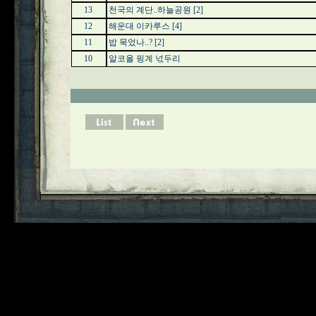
13
천국의 계단..하늘공원
[2]
12
해운대 이카루스
[4]
11
밥 묵었나..?
[2]
10
알코올 핑계 넋두리