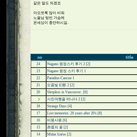
같은 말도 되겠죠
아모쪼록 많이 비워
노을님 텅빈 가슴에
온세상이 충만하시길..
24
Nagano 원정스키 후기 2
[2]
23
Nagano 원정 스키 후기 1
22
Paradise-Cancun 1
21
오줌빛 幻影 2
[2]
20
Sleepless in Vancouver..
[6]
사진여행을 떠나다 2
[2]
18
Strange Days
[4]
17
Lost memories..20 years after 20's
[8]
16
비몽사몽
[6]
15
赤道의 꽃
[2]
14
Midas Icarus
[2]