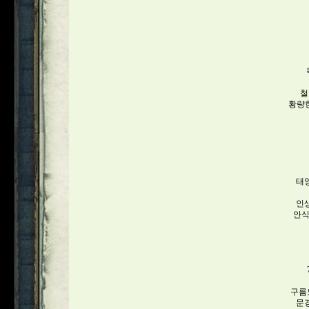
철
황량
태
인
안식
구름
문