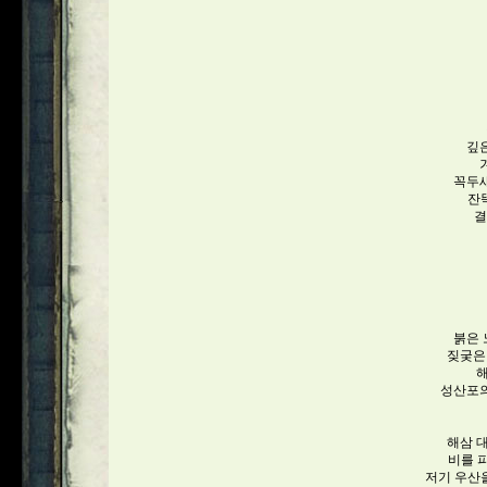
깊
꼭두새
잔
결
붉은 
짖궂은
해
성산포의
해삼 
비를 
저기 우산