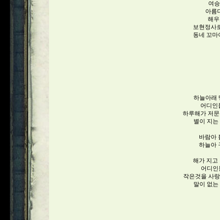
여승
아름
해우
보현정사로
동네 꼬마
하늘아래 
어디인들
하루해가 저문
별이 지는
바람아 
하늘아 
해가 지고
어디인
작은것을 사랑
말이 없는