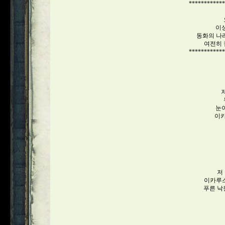
***********
이
동화의 나
여전히 
***********
저
눈
이카
저
이카루스
푸른 낙