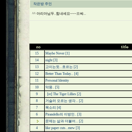
작은방 주인
^^ 아리아님두..힘내세요~~~으쌰...
15
Maybe Never
[1]
14
night
[3]
13
고이는듯...흐르는
[2]
12
Better Than Today...
[4]
11
Personal Identity
10
악몽..
[5]
9
[re] The Tiger Lillies
[2]
8
거슬러 오르는 생각...
[2]
7
목소리
[4]
6
Pirandello의 이방인..
[3]
문제는 삶과 더불어...
[2]
4
like paper cuts...mew
[3]