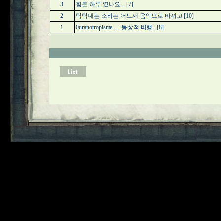
3
힘든 하루 였나요...
[7]
2
탁탁대는 소리는 어느새 음악으로 바뀌고
[10]
1
0uranotropisme .... 몽상적 비행..
[8]