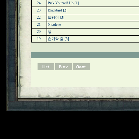
24
Pick Yourself Up
[1]
23
Blackbird
[2]
22
달팽이
[3]
21
Nicolette
20
방
19
손가락 춤
[5]