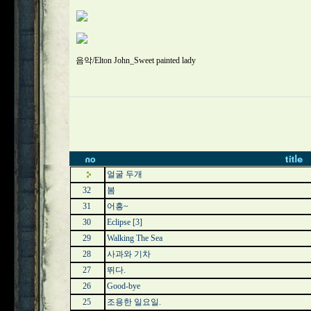
음악/Elton John_Sweet painted lady
얼굴 두개
32
봄
31
어흥~
30
Eclipse
[3]
29
Walking The Sea
28
사과와 기차
27
뛰다.
26
Good-bye
25
조용한 일요일.