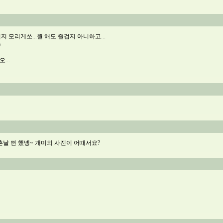
될지 모리게쏘...뭘 해도 즐겁지 아니하고...
)
...
혼날 뻔 했넹~ 개미의 사진이 어때서요?