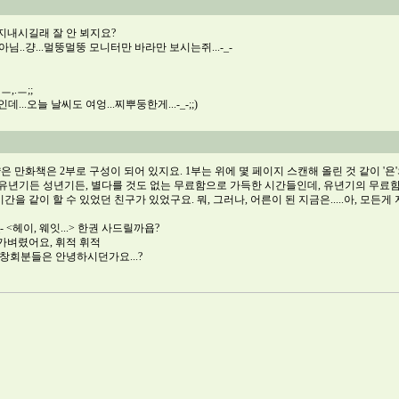
 지내시길래 잘 안 뵈지요?
님..걍...멀뚱멀뚱 모니터만 바라만 보시는쥐...-_-
,.ㅡ;;
...오늘 날씨도 여엉...찌뿌둥한게...-_-;;)
얇은 만화책은 2부로 구성이 되어 있지요. 1부는 위에 몇 페이지 스캔해 올린 것 같이 '욘
. 유년기든 성년기든, 별다를 것도 없는 무료함으로 가득한 시간들인데, 유년기의 무료
을 같이 할 수 있었던 친구가 있었구요. 뭐, 그러나, 어른이 된 지금은.....아, 모든게 
- <헤이, 웨잇...> 한권 사드릴까욥?
 가벼렸어요, 휘적 휘적
........동창회분들은 안녕하시던가요...?