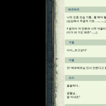
베르베르
나의 요즘 모습 가틈...뭘 해야 
(심심해서 주글꺼 가토...ㅡ,.ㅡ;;
# 음악이 저 만화와 너무 어울리오
(이거 퍼 가도 돼쥬? -_-;;)
겨울
사사,,,보고싶다!
겨울
앗! 베르베르님 인사 안한다고 
프리
쓸쓸하다...
광물님...
잘 지내죠?