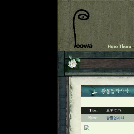
Title :
오후 한때
Name :
광물업자44