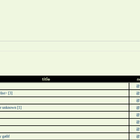
광
ist>
[3]
광
광
 unknown
[1]
광
광
광
광
gatlif
광