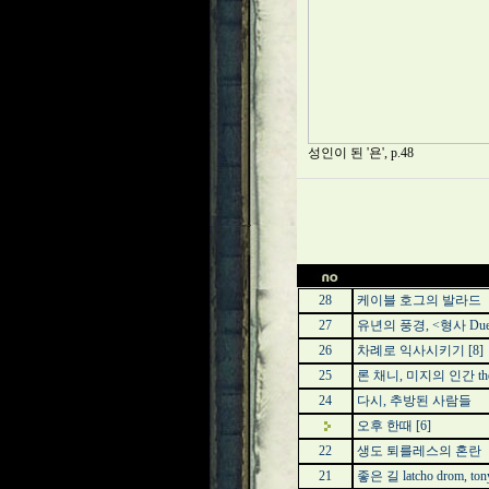
성인이 된 '욘', p.48
28
케이블 호그의 발라드
27
유년의 풍경, <형사 Duel
26
차례로 익사시키기
[8]
25
론 채니, 미지의 인간 the
24
다시, 추방된 사람들
오후 한때
[6]
22
생도 퇴를레스의 혼란
21
좋은 길 latcho drom, tony 