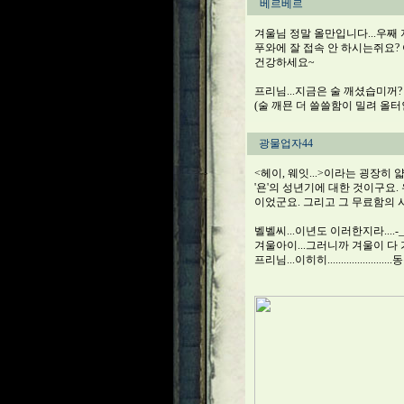
베르베르
겨울님 정말 올만입니다...우째
푸와에 잘 접속 안 하시는쥐요? 아
건강하세요~
프리님...지금은 술 깨셨습미꺼? ㅡ
(술 깨묜 더 쓸쓸함이 밀려 올터인데
광물업자44
<헤이, 웨잇...>이라는 굉장히 
'욘'의 성년기에 대한 것이구요
이었군요. 그리고 그 무료함의 시간
벨벨씨...이년도 이러한지라....-_
겨울아이...그러니까 겨울이 다
프리님...이히히................