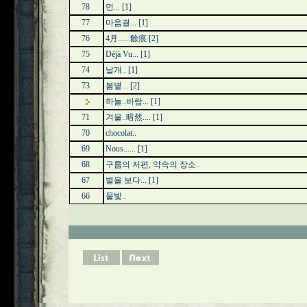
78
먼...
[1]
77
마음결...
[1]
76
4月......餘痕
[2]
75
Déjà Vu...
[1]
74
날개..
[1]
73
봄볕...
[2]
하늘..바람...
[1]
71
겨울..暗然....
[1]
70
chocolat..
69
Nous......
[1]
68
구름의 저편, 약속의 장소..
67
별을 보다...
[1]
66
물빛..