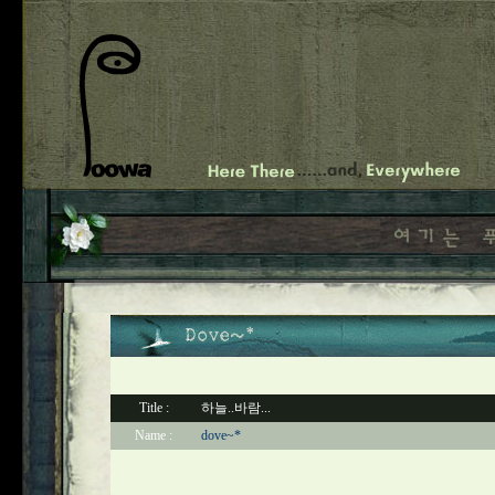
Title :
하늘..바람...
Name :
dove~*