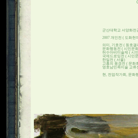
군산대학교 서양화전공
2007 개인전 ( 도화헌
의미, 기호전 ( 동호갤러
문화행동전 ( 시민문화
허수아비미술제 ( 시민
국제드로잉전 ( 시민문
한일전 ( 서울)
고흥의 풍경전 ( 문화회
영호남민족미술 교류전 
현, 전업작가회, 문화