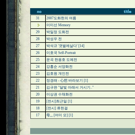
31
2007도화헌의 여름
이미선 Memory
29
박일정 도화전
28
박성우 전
27
박석규 '갯벌에살다'
[14]
26
이호국 Self-Portrait
25
운곡 한용호 도예전
24
강홍순 서양화전
23
김호원 개인전
22
정경래 - 心想 바라보기
[1]
21
김규완 "달빛 아래서 거시기.."
20
이상권 수채화전
19
[전시]최근일
[1]
18
[전시] 류헌걸
17
母,,, [어미 모]
[1]